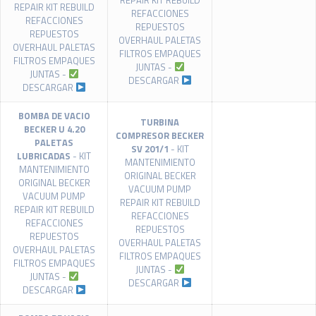
REPAIR KIT REBUILD
REPAIR KIT REBUILD
REFACCIONES
REFACCIONES
REPUESTOS
REPUESTOS
OVERHAUL PALETAS
OVERHAUL PALETAS
FILTROS EMPAQUES
FILTROS EMPAQUES
JUNTAS -
JUNTAS -
DESCARGAR
DESCARGAR
BOMBA DE VACIO
TURBINA
BECKER U 4.20
COMPRESOR BECKER
PALETAS
SV 201/1
- KIT
LUBRICADAS
- KIT
MANTENIMIENTO
MANTENIMIENTO
ORIGINAL BECKER
ORIGINAL BECKER
VACUUM PUMP
VACUUM PUMP
REPAIR KIT REBUILD
REPAIR KIT REBUILD
REFACCIONES
REFACCIONES
REPUESTOS
REPUESTOS
OVERHAUL PALETAS
OVERHAUL PALETAS
FILTROS EMPAQUES
FILTROS EMPAQUES
JUNTAS -
JUNTAS -
DESCARGAR
DESCARGAR