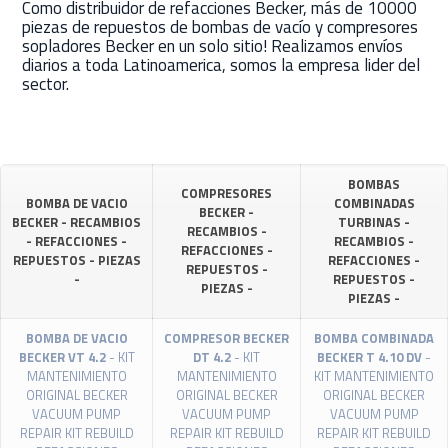
Como distribuidor de refacciones Becker, más de 10000
piezas de repuestos de bombas de vacío y compresores
sopladores Becker en un solo sitio! Realizamos envíos
diarios a toda Latinoamerica, somos la empresa lider del
sector.
BOMBAS
COMPRESORES
BOMBA DE VACIO
COMBINADAS
BECKER -
BECKER - RECAMBIOS
TURBINAS -
RECAMBIOS -
- REFACCIONES -
RECAMBIOS -
REFACCIONES -
REPUESTOS - PIEZAS
REFACCIONES -
REPUESTOS -
-
REPUESTOS -
PIEZAS -
PIEZAS -
BOMBA DE VACIO
COMPRESOR BECKER
BOMBA COMBINADA
BECKER VT 4.2
- KIT
DT 4.2
- KIT
BECKER T 4.10 DV
-
MANTENIMIENTO
MANTENIMIENTO
KIT MANTENIMIENTO
ORIGINAL BECKER
ORIGINAL BECKER
ORIGINAL BECKER
VACUUM PUMP
VACUUM PUMP
VACUUM PUMP
REPAIR KIT REBUILD
REPAIR KIT REBUILD
REPAIR KIT REBUILD