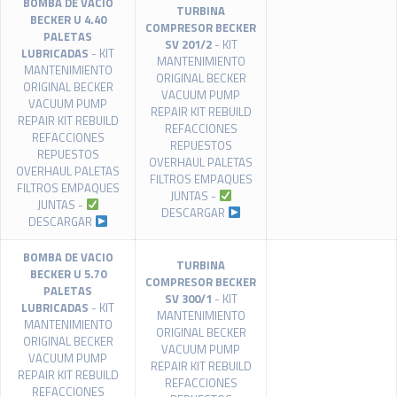
BOMBA DE VACIO
TURBINA
BECKER U 4.40
COMPRESOR BECKER
PALETAS
SV 201/2
- KIT
LUBRICADAS
- KIT
MANTENIMIENTO
MANTENIMIENTO
ORIGINAL BECKER
ORIGINAL BECKER
VACUUM PUMP
VACUUM PUMP
REPAIR KIT REBUILD
REPAIR KIT REBUILD
REFACCIONES
REFACCIONES
REPUESTOS
REPUESTOS
OVERHAUL PALETAS
OVERHAUL PALETAS
FILTROS EMPAQUES
FILTROS EMPAQUES
JUNTAS -
JUNTAS -
DESCARGAR
DESCARGAR
BOMBA DE VACIO
TURBINA
BECKER U 5.70
COMPRESOR BECKER
PALETAS
SV 300/1
- KIT
LUBRICADAS
- KIT
MANTENIMIENTO
MANTENIMIENTO
ORIGINAL BECKER
ORIGINAL BECKER
VACUUM PUMP
VACUUM PUMP
REPAIR KIT REBUILD
REPAIR KIT REBUILD
REFACCIONES
REFACCIONES