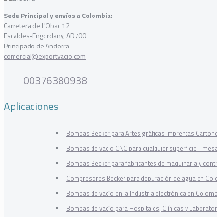
Sede Principal y envíos a Colombia:
Carretera de L'Obac 12
Escaldes-Engordany, AD700
Principado de Andorra
comercial@exportvacio.com
00376380938
Aplicaciones
Bombas Becker para Artes gráficas Imprentas Carton
Bombas de vacio CNC para cualquier superficie - mes
Bombas Becker para fabricantes de maquinaria y cont
Compresores Becker para depuración de agua en Col
Bombas de vacío en la Industria electrónica en Colomb
Bombas de vacío para Hospitales, Clínicas y Laborator