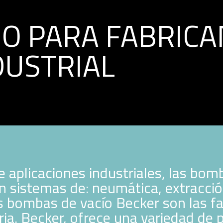
O PARA FABRICA
DUSTRIAL
 aplicaciones industriales, las bom
n sistemas de: neumática, extracció
as bombas de vacío Becker son las fa
ria. Becker, ofrece una variedad de 