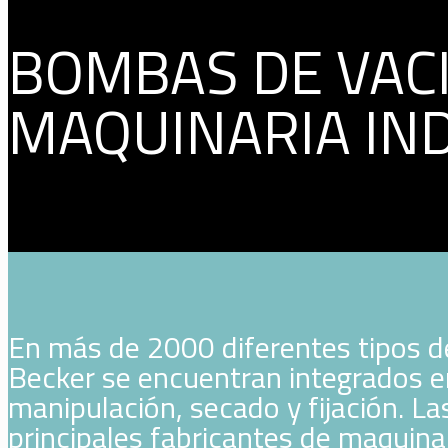
BOMBAS DE VACI
MAQUINARIA IN
En más de 2000 diferentes tipos de
Becker se encuentran integrados e
manipulación, secado y fijación. L
principales fabricantes de maquina