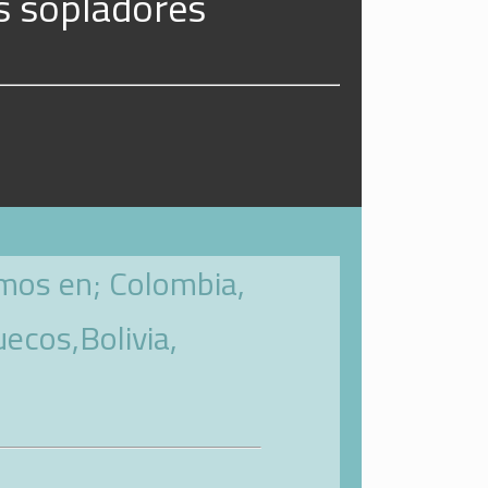
s sopladores
imos en; Colombia,