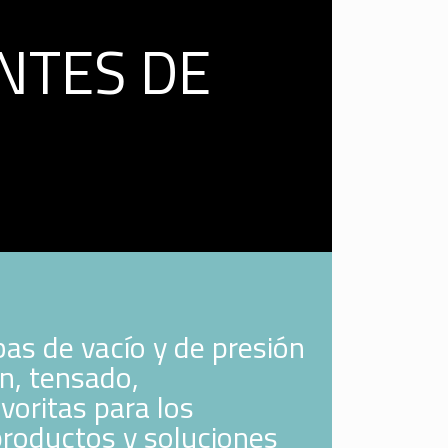
NTES DE
bas de vacío y de presión
n, tensado,
voritas para los
productos y soluciones