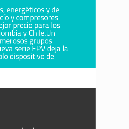
s, energéticos y de
acío y compresores
or precio para los
lombia y Chile.Un
numerosos grupos
eva serie EPV deja la
lo dispositivo de