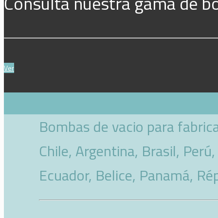
Consulta nuestra gama de b
Ver
Bombas de vacio para fabrica
Chile, Argentina, Brasil, Perú, Colombia, Ho
Ecuador, Belice, Panamá, Rép