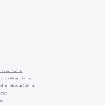
eras en Colombia
as de corte en Colombia
rol númericos en Colombia
ombia
ia