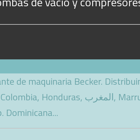
ombas de vacío y compresore
nte de maquinaria Becker. Distribu
nduras, المغرب, Marruecos,Bolivia,
. Dominicana...