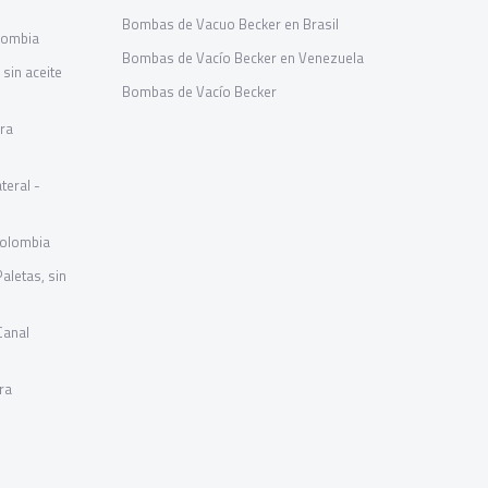
Bombas de Vacuo Becker en Brasil
lombia
Bombas de Vacío Becker en Venezuela
sin aceite
Bombas de Vacío Becker
ara
teral -
Colombia
letas, sin
Canal
ra