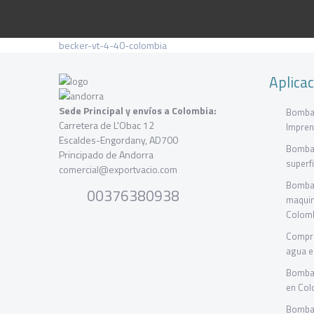
becker-vt-4-40-colombia
Aplica
Sede Principal y envíos a Colombia:
Bombas
Carretera de L'Obac 12
Impren
Escaldes-Engordany, AD700
Bombas
Principado de Andorra
superf
comercial@exportvacio.com
Bombas
00376380938
maquin
Colom
Compre
agua e
Bombas
en Col
Bombas