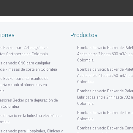
ciones
Productos
 Becker para Artes gráficas
Bombas de vacío Becker de Palet
tas Cartoneras en Colombia
Aceite entre 2 hasta 500 m3/h pa
Colombia
 de vacio CNC para cualquier
icie - mesas de corte en Colombia
Bombas de vacío Becker de Palet
Aceite entre 4 hasta 240 m3/h pa
 Becker para fabricantes de
Colombia
aria y control númericos en
bia
Bombas de vacío Becker de Pale
Lubricadas entre 244 hasta 732 
sores Becker para depuración de
Colombia
n Colombia
Bombas de vacío Becker de Torni
 de vacío en la Industria electrónica
Colombia
ombia
Bombas de vacío Becker de Canal
 de vacío para Hospitales, Clínicas y