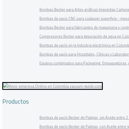
Bombas Becker para Artes gráficas Imprentas Carton
Bombas de vacio CNC para cualquier superficie - mes
Bombas Becker para fabricantes de maquinaria y cont
Compresores Becker para depuración de agua en Col
Bombas de vacío en la Industria electrónica en Colomb
Bombas de vacío para Hospitales, Clínicas y Laborator
Equipos combinados para Packaging, Empaquetoras, 
Productos
Bombas de vacío Becker de Paletas, sin Aceite entre 
Bombas de vacío Becker de Paletas, con Aceite entre 